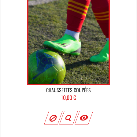
CHAUSSETTES COUPÉES
Prix
10,00 €
