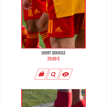
SHORT DOMICILE
Prix
20,00 €
