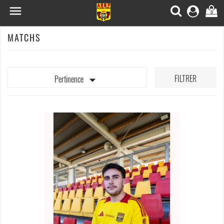

0
MATCHS

FILTRER
Pertinence