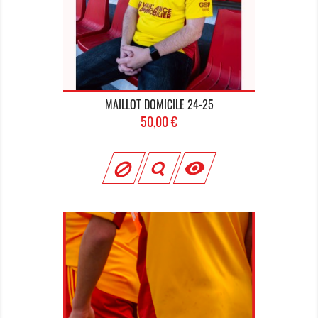
MAILLOT DOMICILE 24-25
Prix
50,00 €
