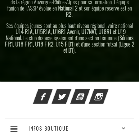
de la région Auvergne-Rhône-Alpes pour sa formation. L'équipe
fanion de l'ASSP évolue en
National 2
et son équipe réserve est en
R2.
Ses équipes jeunes sont au plus haut niveau régional, voire national
:
U14 R1A, U15R1A, U16R1 Avenir, U17NAT, U18R1 et U19
National.
Le club dispose également d'une section féminine (
Séniors
F R1, U18 F R1, U18 F R2, U15 F D1
) et d'une section futsal (
Ligue 2
et D1
).
Facebook
Twitter
YouTube
Instagram
reorder
INFOS BOUTIQUE
