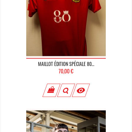
MAILLOT ÉDITION SPÉCIALE 80...
Prix
70,00 €
