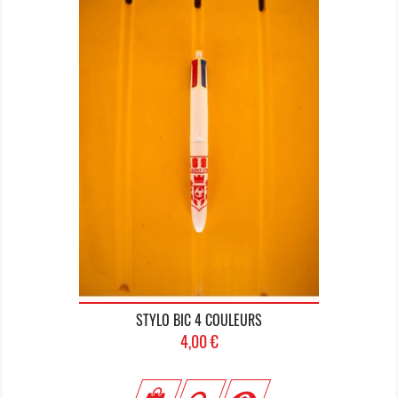
STYLO BIC 4 COULEURS
Prix
4,00 €