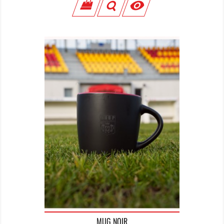

MUG NOIR