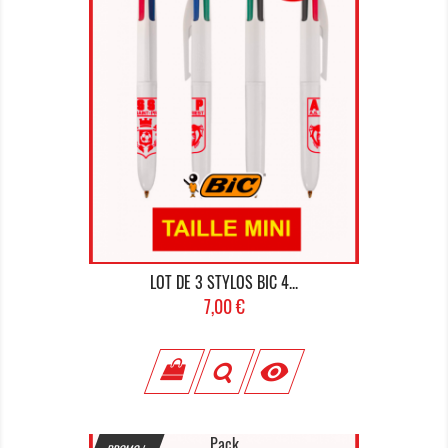
LOT DE 3 STYLOS BIC 4...
Prix
7,00 €

Pack