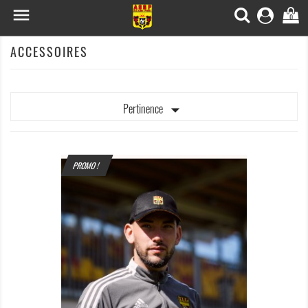

0
ACCESSOIRES

Pertinence
PROMO !