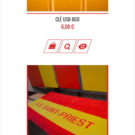
CLÉ USB 8GO
Prix
6,00 €
