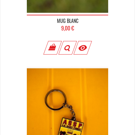
MUG BLANC
Prix
9,00 €
