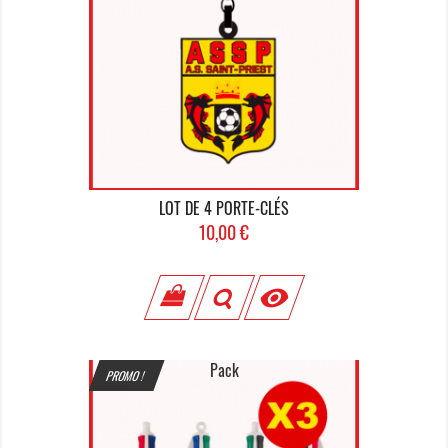
LOT DE 4 PORTE-CLÉS
Prix
10,00 €

Pack
PROMO !