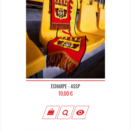
ECHARPE - ASSP
Prix
10,00 €
