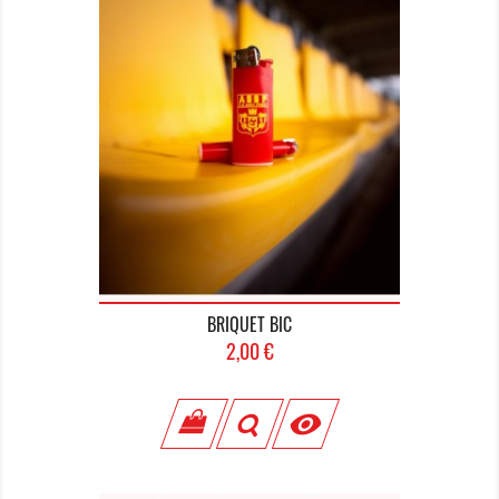
BRIQUET BIC
Prix
2,00 €
