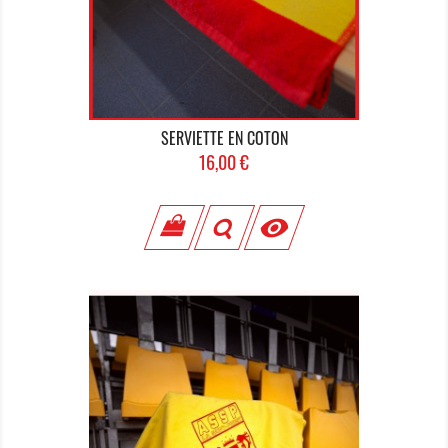
SERVIETTE EN COTON
Prix
16,00 €
