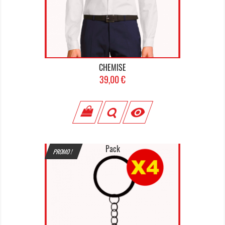
CHEMISE
Prix
39,00 €

Pack
PROMO !