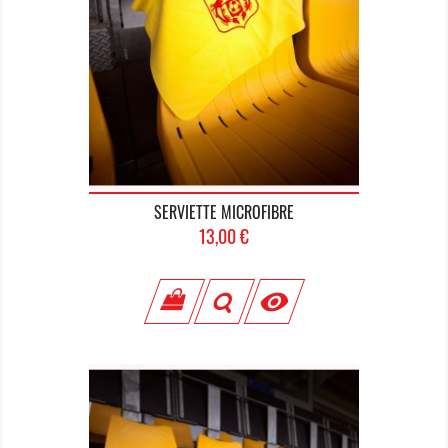
SERVIETTE MICROFIBRE
Prix
13,00 €
