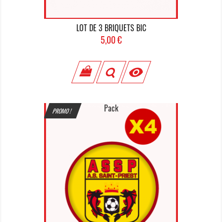
LOT DE 3 BRIQUETS BIC
Prix
5,00 €

Pack
PROMO !