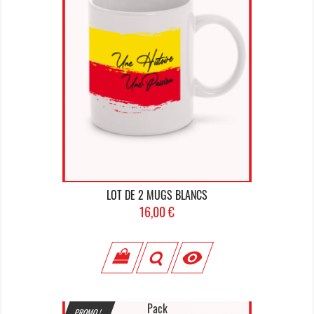
LOT DE 2 MUGS BLANCS
Prix
16,00 €

Pack
PROMO !