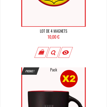
LOT DE 4 MAGNETS
Prix
10,00 €

Pack
PROMO !