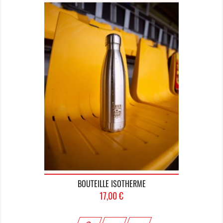
BOUTEILLE ISOTHERME
Prix
17,00 €