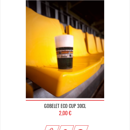
GOBELET ECO CUP 30CL
Prix
2,00 €