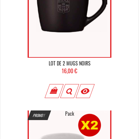
LOT DE 2 MUGS NOIRS
Prix
16,00 €

Pack
PROMO !