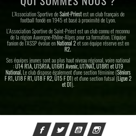
QUI SOMMES NOUS ?
L’Association Sportive de
Saint-Priest
est un club français de
football fondé en 1945 et basé à proximité de Lyon.
L’Association Sportive de Saint-Priest est un club connu et reconnu
de la région Auvergne-Rhône-Alpes pour sa formation. L'équipe
fanion de l'ASSP évolue en
National 2
et son équipe réserve est en
R2.
Ses équipes jeunes sont au plus haut niveau régional, voire national
:
U14 R1A, U15R1A, U16R1 Avenir, U17NAT, U18R1 et U19
National.
Le club dispose également d'une section féminine (
Séniors
F R1, U18 F R1, U18 F R2, U15 F D1
) et d'une section futsal (
Ligue 2
et D1
).
Facebook
Twitter
YouTube
Instagram