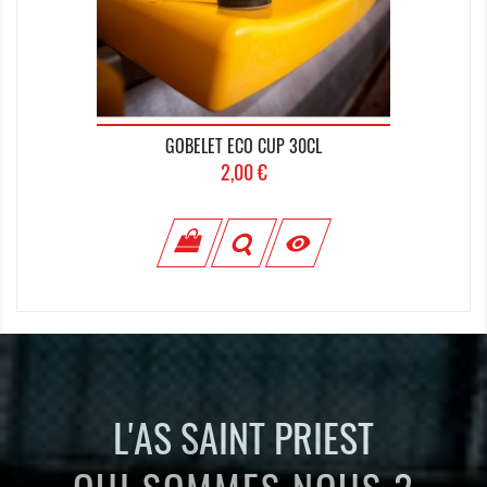
GOBELET ECO CUP 30CL
Prix
2,00 €

L'AS SAINT PRIEST