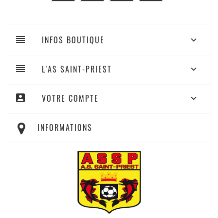
reorder
INFOS BOUTIQUE

reorder
L'AS SAINT-PRIEST

account_box
VOTRE COMPTE

INFORMATIONS