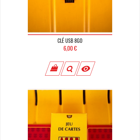
CLÉ USB 8GO
Prix
6,00 €
