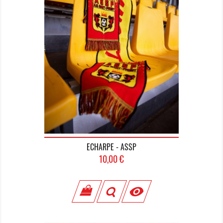
ECHARPE - ASSP
Prix
10,00 €
