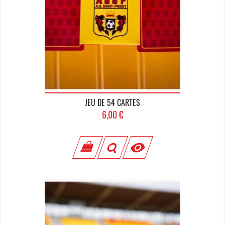
JEU DE 54 CARTES
Prix
6,00 €
