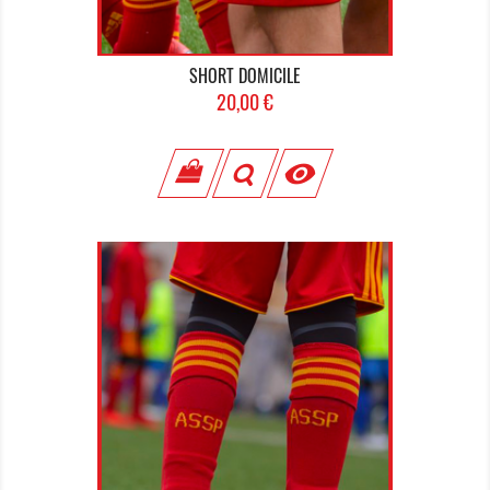
SHORT DOMICILE
Prix
20,00 €
