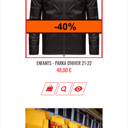
ENFANTS - PARKA D'HIVER 21-22
Prix
48,00 €
