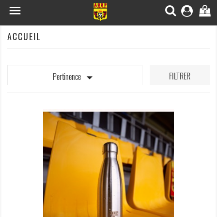

0
ACCUEIL

FILTRER
Pertinence