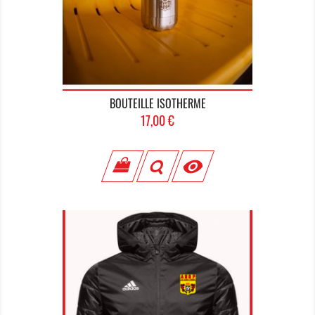
BOUTEILLE ISOTHERME
Prix
17,00 €
