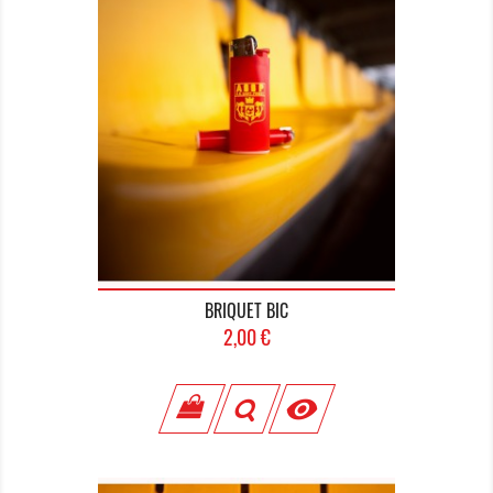
BRIQUET BIC
Prix
2,00 €
