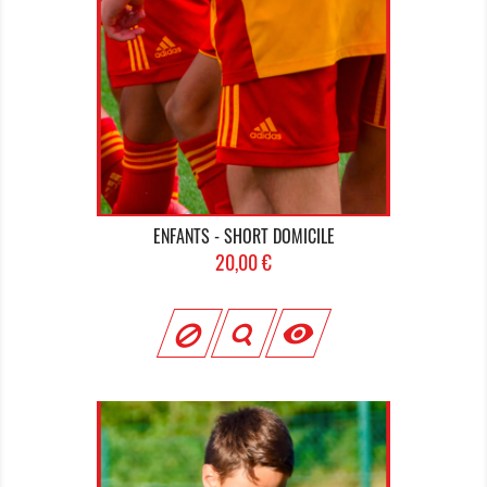
ENFANTS - SHORT DOMICILE
Prix
20,00 €
