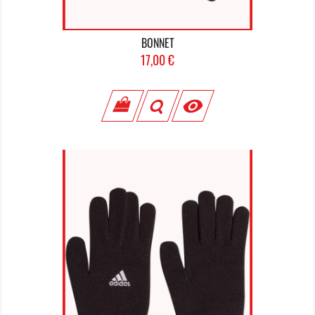
BONNET
Prix
17,00 €
