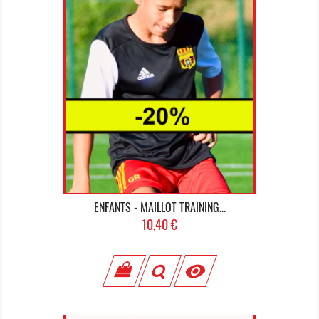
ENFANTS - MAILLOT TRAINING...
Prix
10,40 €
