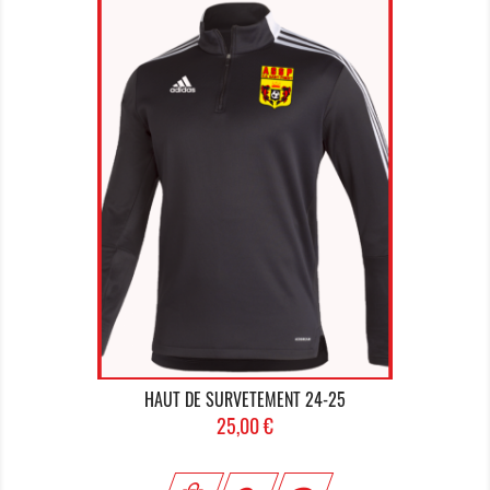
HAUT DE SURVETEMENT 24-25
Prix
25,00 €