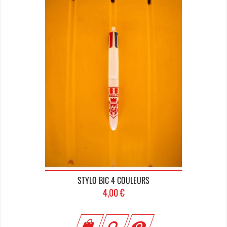
STYLO BIC 4 COULEURS
Prix
4,00 €
