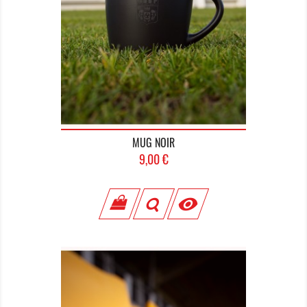
MUG NOIR
Prix
9,00 €
