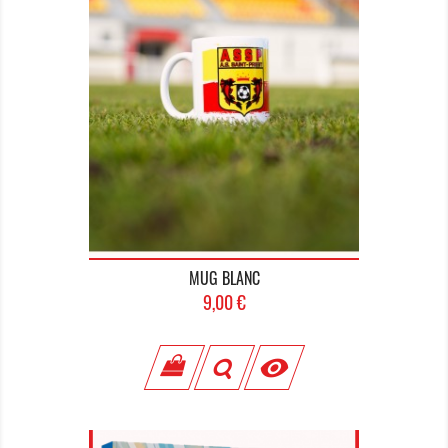
MUG BLANC
Prix
9,00 €
