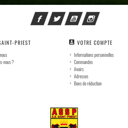
Facebook
Twitter
YouTube
Instagram
account_box
SAINT-PRIEST
VOTRE COMPTE
-nous
Informations personnelles
s-nous ?
Commandes
Avoirs
Adresses
Bons de réduction